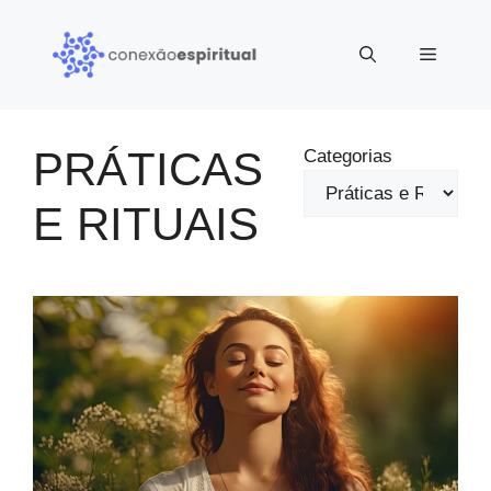
Pular
para
Menu
o
conteúdo
PRÁTICAS
Categorias
E RITUAIS