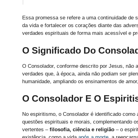
Essa promessa se refere a uma continuidade de s
da vida e fortalecer os corações diante das adver
verdades espirituais de forma mais acessível e pr
O Significado Do Consola
O Consolador, conforme descrito por Jesus, não a
verdades que, à época, ainda não podiam ser ple
humanidade, ampliando os ensinamentos de amor, 
O Consolador E O Espirit
No espiritismo, o Consolador é identificado como 
questões espirituais e morais, complementando o
vertentes –
filosofia, ciência e religião
– o espir
existência, como a vida
após a morte
, a reencarn