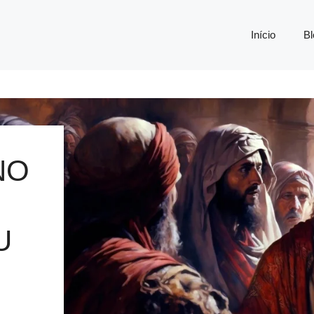
Início
Bl
NO
U