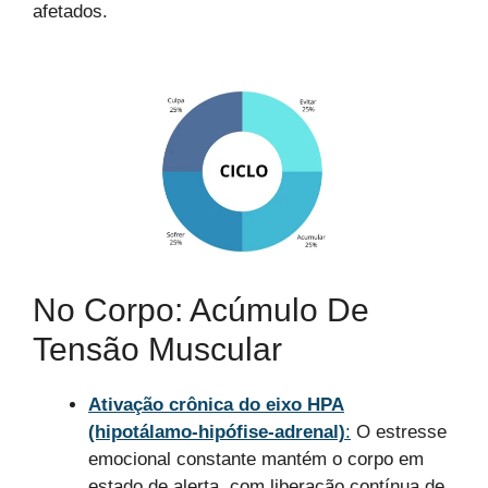
afetados.
No Corpo: Acúmulo De
Tensão Muscular
Ativação crônica do eixo HPA
(hipotálamo-hipófise-adrenal)
:
O estresse
emocional constante mantém o corpo em
estado de alerta, com liberação contínua de