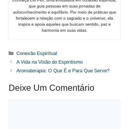
Conheça Clô Flor, uma entusiasta em conexão espiritual,
que guia pessoas em suas jornadas de
autoconhecimento e equilíbrio. Por meio de práticas que
fortalecem a relação com o sagrado e o universo, ela
inspira e apoia aqueles que buscam sentido, paz e
harmonia em suas vidas.
Categorias
Conexão Espiritual
A Vida na Visão do Espiritismo
Aromaterapia: O Que É e Para Que Serve?
Deixe Um Comentário
Comentário